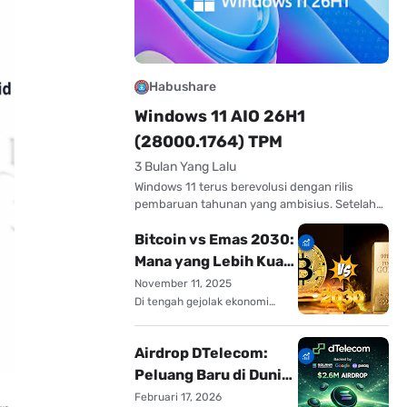
Habushare
Windows 11 AIO 26H1
(28000.1764) TPM
3 Bulan Yang Lalu
Windows 11 terus berevolusi dengan rilis
pembaruan tahunan yang ambisius. Setelah
kesuksesan Windows 11 25H1, Microsoft resmi
Bitcoin vs Emas 2030:
meluncurkan Windows 1…
Mana yang Lebih Kuat
Lawan Inflasi?
November 11, 2025
Di tengah gejolak ekonomi
global, inflasi sering kali
menjadi momok bagi …
Airdrop DTelecom:
Peluang Baru di Dunia
Kripto
Februari 17, 2026