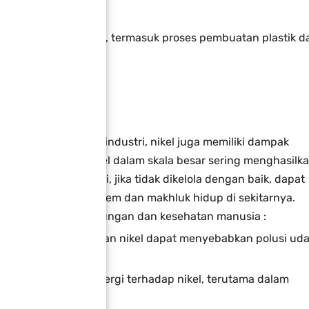
berbagai reaksi kimia, termasuk proses pembuatan plastik d
esehatan:
dan manfaat dalam industri, nikel juga memiliki dampak
ng menggunakan nikel dalam skala besar sering menghasilk
 logam. Limbah ini, jika tidak dikelola dengan baik, dapat
k buruk pada ekosistem dan makhluk hidup di sekitarnya.
atif terhadap lingkungan dan kesehatan manusia :
gan dan pemrosesan nikel dapat menyebabkan polusi uda
engalami reaksi alergi terhadap nikel, terutama dalam
nya.