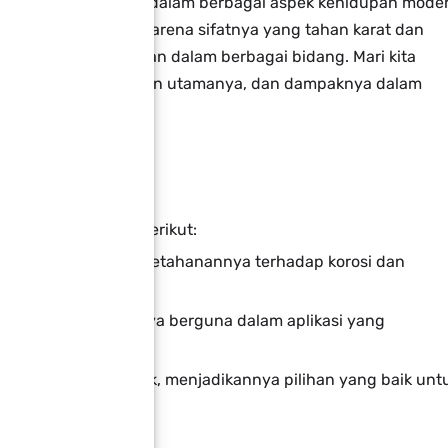
ang peranan penting dalam berbagai aspek kehidupan moder
ogi canggih. Dikenal karena sifatnya yang tahan karat dan
ang sangat diandalkan dalam berbagai bidang. Mari kita
kteristiknya, penggunaan utamanya, dan dampaknya dalam
l :
miliki sifat-sifat berikut:
utama nikel adalah ketahanannya terhadap korosi dan
ng tinggi, membuatnya berguna dalam aplikasi yang
vitas listrik yang baik, menjadikannya pilihan yang baik unt