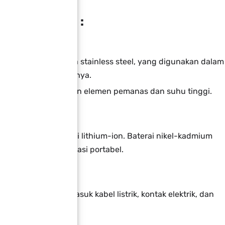
lam Industri :
an logam, terutama stainless steel, yang digunakan dalam
ur, dan industri lainnya.
kan dalam pembuatan elemen pemanas dan suhu tinggi.
ai, terutama baterai lithium-ion. Baterai nikel-kadmium
 populer dalam aplikasi portabel.
 elektronik, termasuk kabel listrik, kontak elektrik, dan