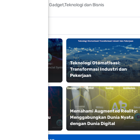
a Yang Tertarik Seputar Gadget,Teknologi dan Bisnis
n Ini
Teknologi Otomatisasi:
tu Quantum Financial
Transformasi Industri dan
m (QFS)?
Pekerjaan
Memahami Augmented Reality:
utasi Quantum: Menuju
Menggabungkan Dunia Nyata
Depan Perhitungan
dengan Dunia Digital