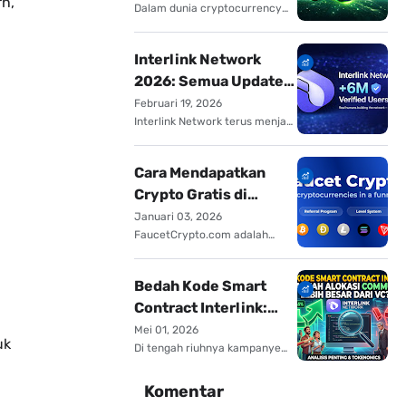
n,
Dalam dunia cryptocurrency
yang terus berkembang,
airdrop telah menjadi s…
Interlink Network
2026: Semua Update
yang Wajib Anda
Februari 19, 2026
Interlink Network terus menjadi
Ketahui
sorotan di dunia
cryptocurrency pada tahu…
Cara Mendapatkan
Crypto Gratis di
FaucetCrypto.com
Januari 03, 2026
FaucetCrypto.com adalah
platform populer yang
memungkinkan pengguna
menda…
Bedah Kode Smart
Contract Interlink:
Benarkah Alokasi
Mei 01, 2026
uk
Di tengah riuhnya kampanye
Community Lebih
airdrop Interlink, sebuah
Besar dari VC?
pertanyaan besar mem…
Komentar