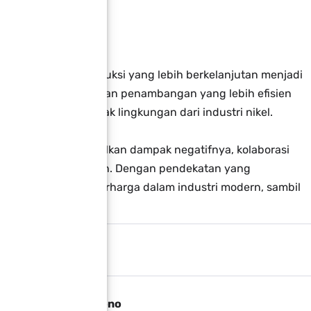
 Lanjutan :
n dan metode produksi yang lebih berkelanjutan menjadi
si dalam daur ulang dan penambangan yang lebih efisien
eminimalkan dampak lingkungan dari industri nikel.
el sambil meminimalkan dampak negatifnya, kolaborasi
akat sangat diperlukan. Dengan pendekatan yang
bahan yang sangat berharga dalam industri modern, sambil
nusia.
Agung Laksono